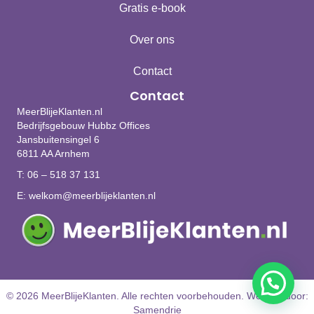
Gratis e-book
Over ons
Contact
Contact
MeerBlijeKlanten.nl
Bedrijfsgebouw Hubbz Offices
Jansbuitensingel 6
6811 AA Arnhem
T:
06 – 518 37 131
E:
welkom@meerblijeklanten.nl
© 2026 MeerBlijeKlanten. Alle rechten voorbehouden.
Website door:
Samendrie