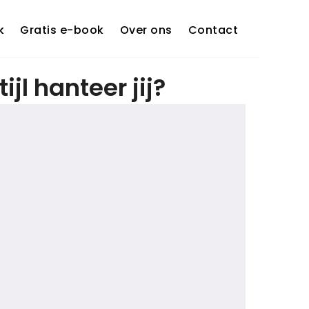
k
Gratis e-book
Over ons
Contact
jl hanteer jij?