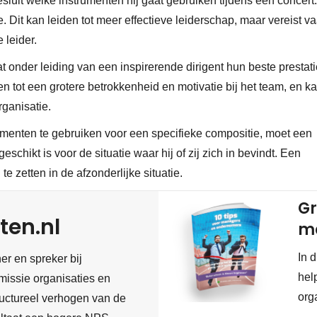
besluit welke instrumenten hij gaat gebruiken tijdens een concert
ie. Dit kan leiden tot meer effectieve leiderschap, maar vereist v
 leider.
at onder leiding van een inspirerende dirigent hun beste prestat
den tot een grotere betrokkenheid en motivatie bij het team, en k
rganisatie.
umenten te gebruiken voor een specifieke compositie, moet een
eschikt is voor de situatie waar hij of zij zich in bevindt. Een
n te zetten in de afzonderlijke situatie.
Gr
ten.nl
m
In 
er en spreker bij
hel
missie organisaties en
org
tructureel verhogen van de