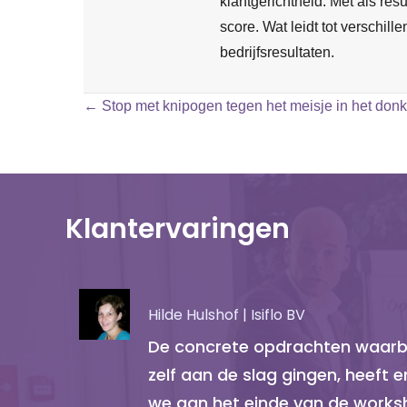
klantgerichtheid. Met als re
score. Wat leidt tot verschill
bedrijfsresultaten.
Posts
← Stop met knipogen tegen het meisje in het donk
navigation
Klantervaringen
Hilde Hulshof | Isiflo BV
De concrete opdrachten waarbi
zelf aan de slag gingen, heeft 
we aan het einde van de worksh