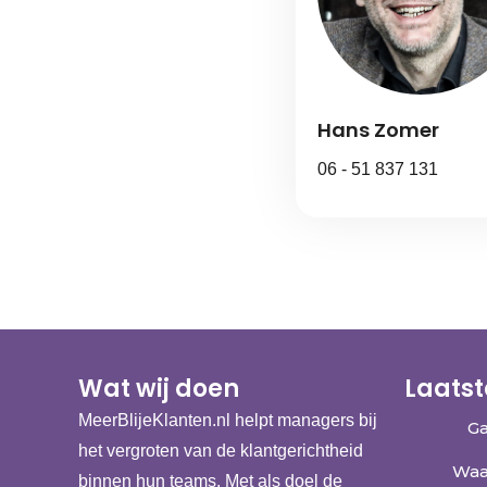
Hans Zomer
06 - 51 837 131
Wat wij doen
Laatst
MeerBlijeKlanten.nl helpt managers bij
Ga
het vergroten van de klantgerichtheid
Waa
binnen hun teams. Met als doel de