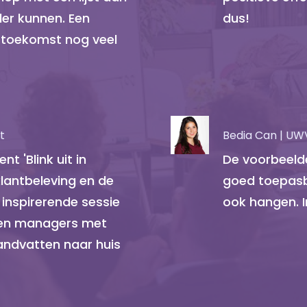
er kunnen. Een
dus!
 toekomst nog veel
t
Bedia Can | UW
t 'Blink uit in
De voorbeelden
klantbeleving en de
goed toepasba
n inspirerende sessie
ook hangen. I
 en managers met
andvatten naar huis