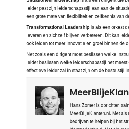
Situationeel leiderschap
is als een dirigent die 
leider past zijn leiderschapsstijl aan aan de situat
een grote mate van flexibiliteit en zelfkennis van de
Transformational Leadership
is als een orkest d
leveren en zichzelf blijven verbeteren. Dit kan lei
ook leiden tot meer innovatie en groei binnen de o
Net zoals een dirigent moet beslissen welke instr
leider beslissen welke leiderschapsstijl het meest g
effectieve leider zal in staat zijn om de beste stijl i
MeerBlijeKlan
Hans Zomer is oprichter, train
MeerBlijeKlanten.nl. Met als 
bedrijven te helpen bij het s