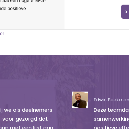
sultaat een hogere NPS-
ende positieve
er
Edwin Beekman 
j we als deelnemers
Deze teamdag
er voor gezorgd dat
samenwerking
op met een lijst aan
positieve ef