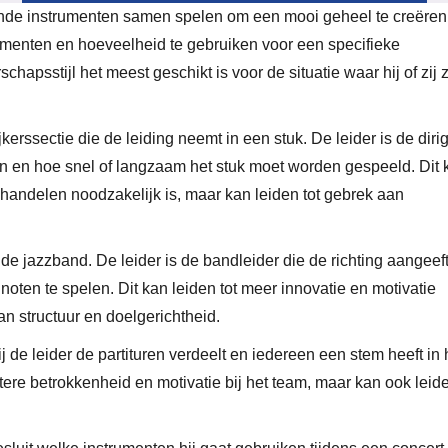
ende instrumenten samen spelen om een mooi geheel te creëren
rumenten en hoeveelheid te gebruiken voor een specifieke
hapsstijl het meest geschikt is voor de situatie waar hij of zij 
ijkerssectie die de leiding neemt in een stuk. De leider is de diri
n en hoe snel of langzaam het stuk moet worden gespeeld. Dit 
van handelen noodzakelijk is, maar kan leiden tot gebrek aan
de jazzband. De leider is de bandleider die de richting aangeeft
ten te spelen. Dit kan leiden tot meer innovatie en motivatie
n structuur en doelgerichtheid.
j de leider de partituren verdeelt en iedereen een stem heeft in
otere betrokkenheid en motivatie bij het team, maar kan ook leid