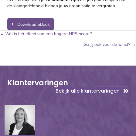
de klantgerichtheid binnen jouw organisatie te vergroten.
Download eBook
Posts
← Wat is het effect van een hogere NPS-score?
Ga jij ook voor de winst? →
navigation
Klantervaringen
Bekijk alle klantervaringen