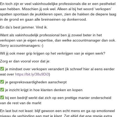
En toch zijn er veel vakinhoudelijke professionals die er een pesthekel
aan hebben. Misschien jij ook wel. Alleen al bij het woord ‘verkopen’
spatten spontaan de jeukklieren open, zien de hakken de diepere laag
in de grond en gaan alle breinseinen op donkerrood.
En da’s best jammer. Vind ik.
Want als vakinhoudelijk professional ben jij zoveel beter in het
verkopen van je eigen expertise, dan welke accountmanager dan ook.
Sorry accountmanagers:-)
Wil jij ook meer grip krijgen op het verkrijgen van je eigen werk?
Zorg er dan vooral voor dat je:
je mindset over verkopen verandert (ik schreef hier al eens eerder
wat over
https://bit.ly/38u9Di3
)
je gespreksvaardigheden aanscherpt
je inzicht krijgt in hoe klanten denken en kopen
bij een bedrijf werkt dat zich op een prettige manier onderscheid
van de rest van de markt
En last but not least: blijf gewoon een echt mens en ga op emotioneel
niveau de verbinding aan met je klant. Zet altijd dat ene stapje extra.