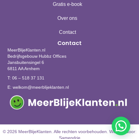
Gratis e-book
Over ons
Contact
Contact
MeerBlijeKlanten.nl
Bedrijfsgebouw Hubbz Offices
Jansbuitensingel 6
6811 AA Arnhem
T:
06 – 518 37 131
E:
welkom@meerblijeklanten.nl
© 2026 MeerBlijeKlanten. Alle rechten voorbehouden.
Website door:
Samendrie