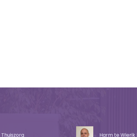
 Thuiszorg
Harm te Wierik