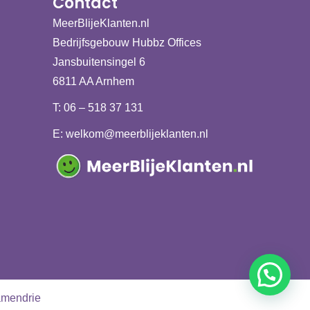
Contact
MeerBlijeKlanten.nl
Bedrijfsgebouw Hubbz Offices
Jansbuitensingel 6
6811 AA Arnhem
T:
06 – 518 37 131
E:
welkom@meerblijeklanten.nl
amendrie