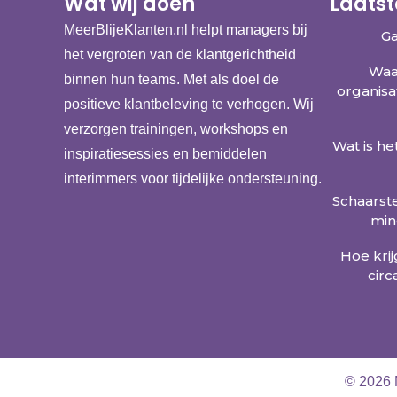
Wat wij doen
Laatst
MeerBlijeKlanten.nl helpt managers bij
Ga
het vergroten van de klantgerichtheid
Waa
binnen hun teams. Met als doel de
organisa
positieve klantbeleving te verhogen. Wij
verzorgen trainingen, workshops en
Wat is he
inspiratiesessies en bemiddelen
interimmers voor tijdelijke ondersteuning.
Schaarst
mind
Hoe kri
circ
© 2026 