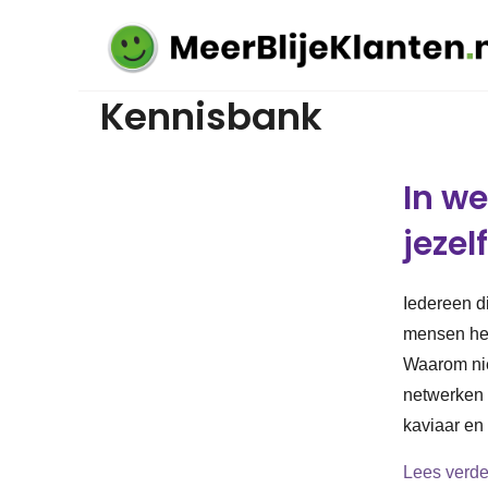
Kennisbank
In we
jezel
Iedereen d
mensen heb
Waarom nie
netwerken 
kaviaar e
Lees verde