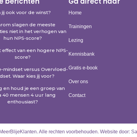
e berichten
Ga direct naar
 jij ook voor de winst?
Home
rom slagen de meeste
Trainingen
ties niet in het verhogen van
hun NPS-score?
Lezing
t effect van een hogere NPS-
Kennisbank
score?
Gratis e-book
e-mindset versus Overvloed-
set. Waar kies jij voor?
Over ons
jg en houd je een groep van
a 40 mensen 4 uur lang
Contact
enthousiast?
MeerBlijeKlanten. Alle rechten voorbehouden.
Website door: S