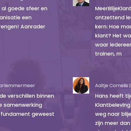
 al goede sfeer en
MeerBlijeKlan
nisatie een
ontzettend le
brengen! Aanrader
kern: Hoe maa
klant? Het wa
waar iederee
trainen, m
Haarlemmermeer
Aaltje Cornelis
de verschillen binnen
Hans heeft tij
de samenwerking
Klantbeleving
ijk fundament geweest
weg naar blije
zijn meer da