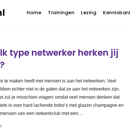
Home
Trainingen
Lezing
Kennisban
lk type netwerker herken jij
f?
ie te maken heeft met mensen is aan het netwerken. Veel
ben echter niet in de gaten dat ze aan het netwerken zijn.
t zul je misschien vragen; omdat veel mensen denken dat
iets is voor hard lachende bobo’s met glazen champagne en
n mensen van een netwerkclub met een…
about In welk type netwerker herken jij jezelf?
r