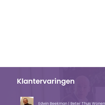
Klantervaringen
Edwin Beekman | Beter Thuis Wonen