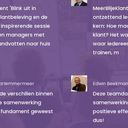
t 'Blink uit in
MeerBlijeKlan
klantbeleving en de
ontzettend le
n inspirerende sessie
kern: Hoe maa
 en managers met
klant? Het wa
andvatten naar huis
waar iederee
trainen, m
Haarlemmermeer
Edwin Beekman 
de verschillen binnen
Deze teamdag
de samenwerking
samenwerking
ijk fundament geweest
positieve ef
dus!