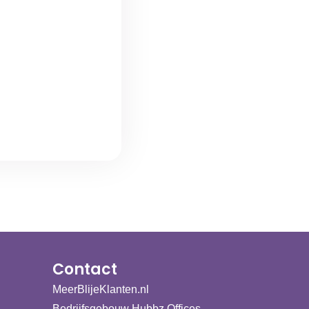
Contact
MeerBlijeKlanten.nl
Bedrijfsgebouw Hubbz Offices