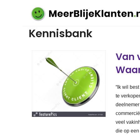
Kennisbank
Van 
Waar
“Ik wil bes
te verkope
deelnemer 
commerciële
veel vakin
die op een