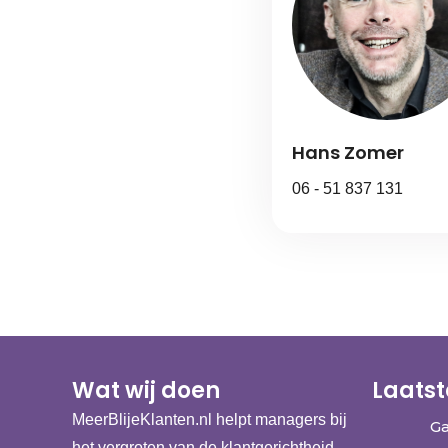
Hans Zomer
06 - 51 837 131
Wat wij doen
Laatst
MeerBlijeKlanten.nl helpt managers bij
Ga
het vergroten van de klantgerichtheid