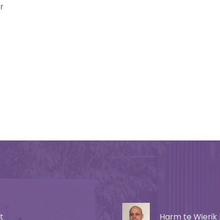
about Van verkoop- naar cliëntmindset. Waarom zou je?
r
t
Harm te Wierik