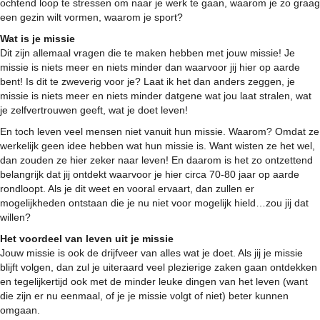
ochtend loop te stressen om naar je werk te gaan, waarom je zo graag
een gezin wilt vormen, waarom je sport?
Wat is je missie
Dit zijn allemaal vragen die te maken hebben met jouw missie! Je
missie is niets meer en niets minder dan waarvoor jij hier op aarde
bent! Is dit te zweverig voor je? Laat ik het dan anders zeggen, je
missie is niets meer en niets minder datgene wat jou laat stralen, wat
je zelfvertrouwen geeft, wat je doet leven!
En toch leven veel mensen niet vanuit hun missie. Waarom? Omdat ze
werkelijk geen idee hebben wat hun missie is. Want wisten ze het wel,
dan zouden ze hier zeker naar leven! En daarom is het zo ontzettend
belangrijk dat jij ontdekt waarvoor je hier circa 70-80 jaar op aarde
rondloopt. Als je dit weet en vooral ervaart, dan zullen er
mogelijkheden ontstaan die je nu niet voor mogelijk hield…zou jij dat
willen?
Het voordeel van leven uit je missie
Jouw missie is ook de drijfveer van alles wat je doet. Als jij je missie
blijft volgen, dan zul je uiteraard veel plezierige zaken gaan ontdekken
en tegelijkertijd ook met de minder leuke dingen van het leven (want
die zijn er nu eenmaal, of je je missie volgt of niet) beter kunnen
omgaan.