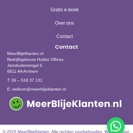
Gratis e-book
Over ons
Contact
Contact
MeerBlijeKlanten.nl
Bedrijfsgebouw Hubbz Offices
Jansbuitensingel 6
6811 AA Arnhem
T:
06 – 518 37 131
E:
welkom@meerblijeklanten.nl
© 2026 MeerBlijeKlanten. Alle rechten voorbehouden.
Website door: