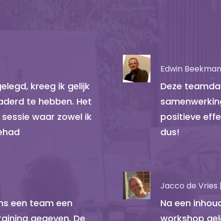
Edwin Beekman 
legd, kreeg ik gelijk
Deze teamdag
naderd te hebben. Het
samenwerking
 sessie waar zowel ik
positieve ef
gehad
dus!
Jacco de Vries 
ons een team een
Na een inhoud
raining gegeven. De
workshop gel