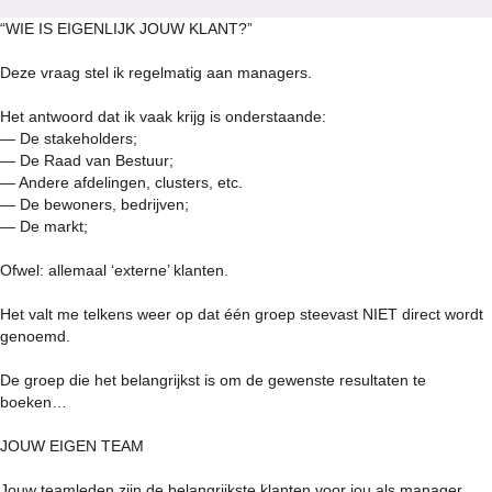
“WIE IS EIGENLIJK JOUW KLANT?”
Deze vraag stel ik regelmatig aan managers.
Het antwoord dat ik vaak krijg is onderstaande:
— De stakeholders;
— De Raad van Bestuur;
— Andere afdelingen, clusters, etc.
— De bewoners, bedrijven;
— De markt;
Ofwel: allemaal ‘externe’ klanten.
Het valt me telkens weer op dat één groep steevast NIET direct wordt
genoemd.
De groep die het belangrijkst is om de gewenste resultaten te
boeken…
JOUW EIGEN TEAM
Jouw teamleden zijn de belangrijkste klanten voor jou als manager.