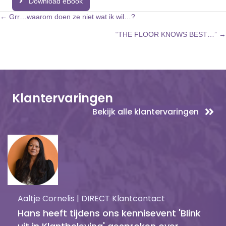
Download eBook
Posts
← Grr…waarom doen ze niet wat ik wil…?
“THE FLOOR KNOWS BEST…” →
navigation
Klantervaringen
Bekijk alle klantervaringen
Aaltje Cornelis | DIRECT Klantcontact
Hans heeft tijdens ons kennisevent 'Blink