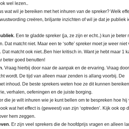
ook wel lezen..
s wat wil je bereiken met het inhuren van de spreker? Welk effe
wustwording creëren, briljante inzichten of wil je dat je publiek i
publiek
. Een te gladde spreker (ja, ze zijn er echt..) kun je beter 
. Dat matcht niet. Maar een te ‘softe’ spreker moet je weer niet
at matcht ook niet..Ben hier kritisch in. Want je hebt maar 1 
 beter goed benutten!
n.
Vraag hierbij door naar de aanpak en de ervaring. Vraag doo
ht wordt. De tijd van alleen maar zenden is allang voorbij. De
t inhoud. De beste sprekers weten hoe ze dit kunnen bereike
e, verhalen, oefeningen en de juiste borging.
 die je wilt inhuren wie je kunt bellen om te bespreken hoe hij
 ook wat het effect is (geweest) van zijn ‘optreden’. Kijk ook op 
over hem zeggen.
geven
. Er zijn veel sprekers die de hoofdprijs vragen en alleen l