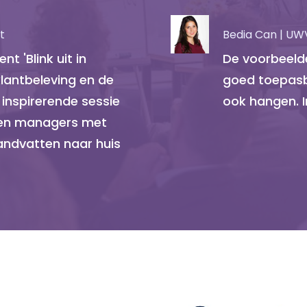
t
Bedia Can | UW
t 'Blink uit in
De voorbeelden
klantbeleving en de
goed toepasba
n inspirerende sessie
ook hangen. I
 en managers met
andvatten naar huis