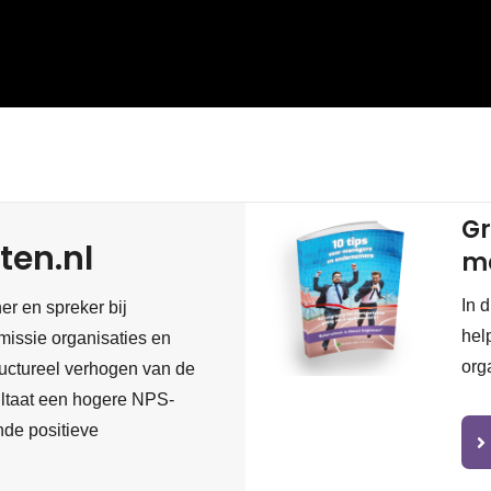
Gr
ten.nl
m
In 
er en spreker bij
hel
missie organisaties en
org
tructureel verhogen van de
sultaat een hogere NPS-
ende positieve