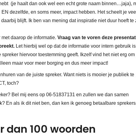
hebt (je haalt dan ook wel een echt grote naam binnen…jaja), 
n EN dezelfde, en soms meer, impact hebben. Het scheelt je vee
aarbij blijft. Ik ben van mening dat inspiratie niet duur hoeft te z
met daarop de informatie.
Vraag van te voren deze presentat
preekt.
Let hierbij wel op dat de informatie voor intern gebruik i
preker hiervoor toestemming geeft. Ikzelf vind het niet erg om
s alleen maar voor meer borging en dus meer impact!
nhuren van de juiste spreker. Want niets is mooier je publiek te
CT, toch?
eker? Bel mij eens op 06-51837131 en zullen we dan samen
ek? En als ik dit niet ben, dan ken ik genoeg betaalbare sprekers
r dan 100 woorden