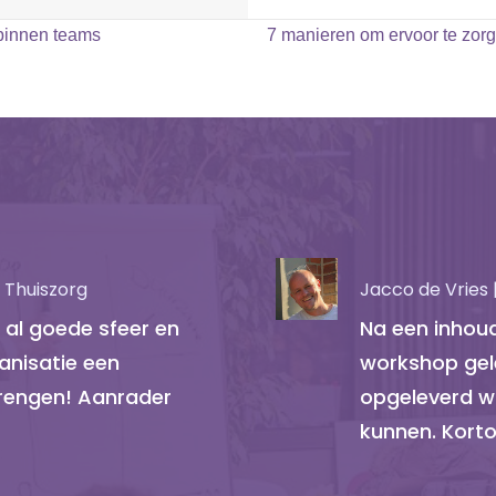
 binnen teams
7 manieren om ervoor te zor
 Thuiszorg
Jacco de Vries 
 al goede sfeer en
Na een inhoud
nisatie een
workshop gel
brengen! Aanrader
opgeleverd w
kunnen. Kort