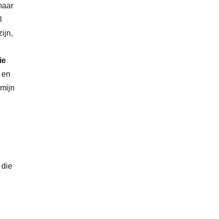
maar
l
ijn,
ie
s en
 mijn
 die