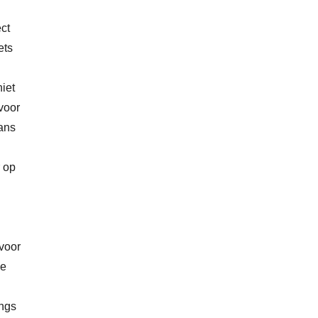
ct
ets
niet
 voor
kans
r op
n
 voor
de
angs