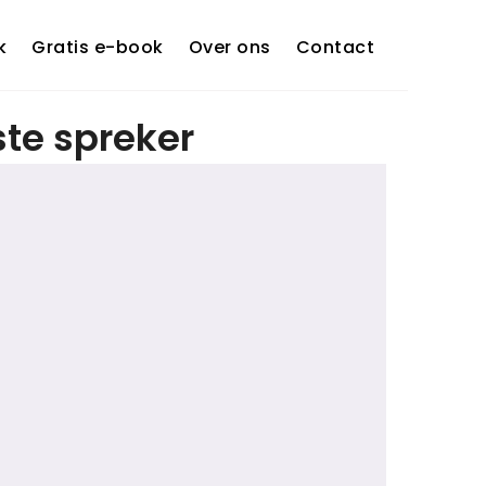
k
Gratis e-book
Over ons
Contact
ste spreker