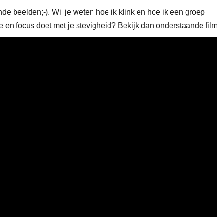
 beelden;-). Wil je weten hoe ik klink en hoe ik een groep
ie en focus doet met je stevigheid? Bekijk dan onderstaande film