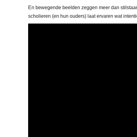
En bewegende beelden zeggen meer dan stilstaande
scholieren (en hun ouders) laat ervaren wat intent