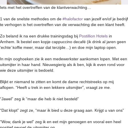
Iets met het overtreffen van de klantverwachting…
1 van de snelste methodes om de
#halofactor
van jezelf en/of je bedrijf
te verhogen is het overtreffen van de verwachting die een klant heeft.
Zo beland ik na een drukke trainingsdag bij
Postillion Hotels
in
Arnhem. Ik bestel een kopje cappuccino decafé (ik drink al jaren geen
‘echte’ koffie meer, maar dat terzijde…) en doe mijn laptop open.
In mijn ooghoeken zie ik een medewerkster aankomen lopen. Met een
uitsmijter in haar hand. Nieuwsgierig als ik ben, kijk ik even rond voor
wie deze uitsmijter is bedoeld.
Blijkt er niemand te zitten en komt de dame rechtstreeks op mij
aflopen. “Heeft u trek in een lekkere uitsmijter”, vraagt ze me.
“Jawel” zeg ik “maar die heb ik niet besteld”
“Dat klopt” zegt ze, “maar ik bied u deze graag aan. Krijgt u van ons”
“Wow, dank je wel” zeg ik en eet mijn genoegen en vooral een heel
positief gevoel de uitsmijter op.