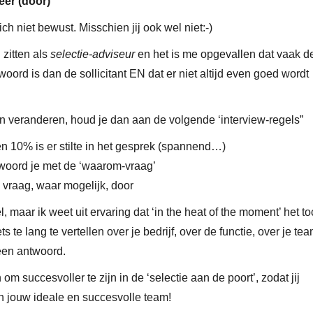
eer (door)
ch niet bewust. Misschien jij ook wel niet:-)
 zitten als
selectie-adviseur
en het is me opgevallen dat vaak d
woord is dan de sollicitant EN dat er niet altijd even goed wordt
t in veranderen, houd je dan aan de volgende ‘interview-regels”
en 10% is er stilte in het gesprek (spannend…)
ntwoord je met de ‘waarom-vraag’
n vraag, waar mogelijk, door
, maar ik weet uit ervaring dat ‘in the heat of the moment’ het t
ts te lang te vertellen over je bedrijf, over de functie, over je tea
een antwoord.
m succesvoller te zijn in de ‘selectie aan de poort’, zodat jij
n jouw ideale en succesvolle team!