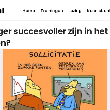
Home
Trainingen
Lezing
Kennisban
er succesvoller zijn in he
en?