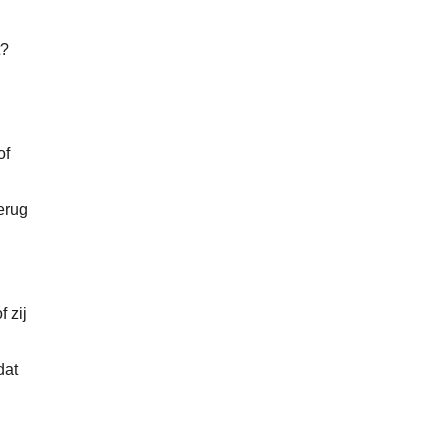
t?
of
terug
 zij
dat