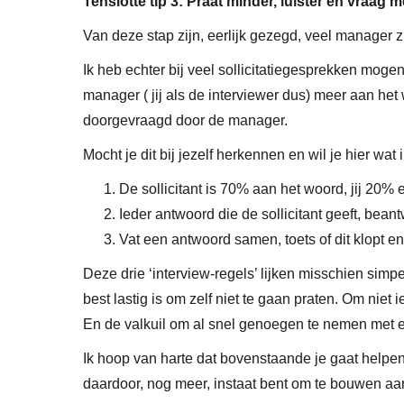
Tenslotte tip 3:
Praat minder, luister en vraag m
Van deze stap zijn, eerlijk gezegd, veel manager zi
Ik heb echter bij veel sollicitatiegesprekken mogen
manager ( jij als de interviewer dus) meer aan het 
doorgevraagd door de manager.
Mocht je dit bij jezelf herkennen en wil je hier wa
De sollicitant is 70% aan het woord, jij 20% 
Ieder antwoord die de sollicitant geeft, bea
Vat een antwoord samen, toets of dit klopt e
Deze drie ‘interview-regels’ lijken misschien simpel
best lastig is om zelf niet te gaan praten. Om niet ie
En de valkuil om al snel genoegen te nemen met 
Ik hoop van harte dat bovenstaande je gaat helpen o
daardoor, nog meer, instaat bent om te bouwen aa