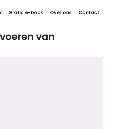
k
Gratis e-book
Over ons
Contact
t voeren van