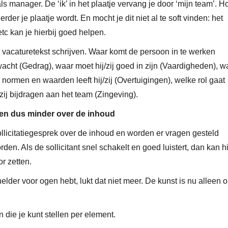
als manager. De ‘ik’ in het plaatje vervang je door ‘mijn team’. H
er je plaatje wordt. En mocht je dit niet al te soft vinden: het
c kan je hierbij goed helpen.
 je vacaturetekst schrijven. Waar komt de persoon in te werken
cht (Gedrag), waar moet hij/zij goed in zijn (Vaardigheden), w
lke normen en waarden leeft hij/zij (Overtuigingen), welke rol gaat
ij/zij bijdragen aan het team (Zingeving).
 en dus minder over de inhoud
llicitatiegesprek over de inhoud en worden er vragen gesteld
en. Als de sollicitant snel schakelt en goed luistert, dan kan hi
r zetten.
 helder voor ogen hebt, lukt dat niet meer. De kunst is nu alleen 
die je kunt stellen per element.