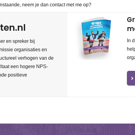
enstaande, neem je dan contact met me op?
Gr
ten.nl
m
In 
er en spreker bij
hel
missie organisaties en
org
tructureel verhogen van de
sultaat een hogere NPS-
ende positieve