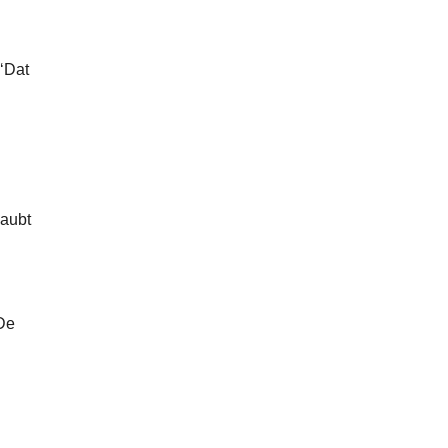
 ‘Dat
haubt
 De